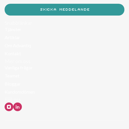
Snabblänkar
Tjänster
Artiklar
Om Advantiq
Kontakt
Mer om oss
Vanliga frågor
Teamet
Bloggar
Kundomdömen
Följ oss