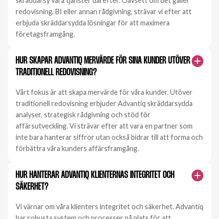
skräddarsy våra tjänster därefter. Oavsett om det gäller
redovisning, BI eller annan rådgivning, strävar vi efter att
erbjuda skräddarsydda lösningar för att maximera
företagsframgång.
HUR SKAPAR ADVANTIQ MERVÄRDE FÖR SINA KUNDER UTÖVER
TRADITIONELL REDOVISNING?
Vårt fokus är att skapa mervärde för våra kunder. Utöver
traditionell redovisning erbjuder Advantiq skräddarsydda
analyser, strategisk rådgivning och stöd för
affärsutveckling. Vi strävar efter att vara en partner som
inte bara hanterar siffror utan också bidrar till att forma och
förbättra våra kunders affärsframgång.
HUR HANTERAR ADVANTIQ KLIENTERNAS INTEGRITET OCH
SÄKERHET?
Vi värnar om våra klienters integritet och säkerhet. Advantiq
har robusta system och processer på plats för att